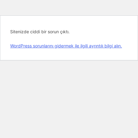
Sitenizde ciddi bir sorun çıktı.
WordPress sorunlarını gidermek ile ilgili ayrıntılı bilgi alın.