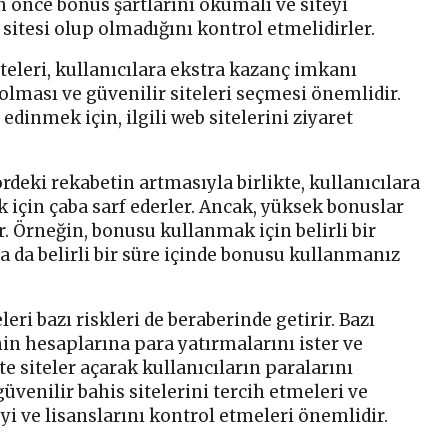
n önce bonus şartlarını okumalı ve siteyi
 sitesi olup olmadığını kontrol etmelidirler.
teleri, kullanıcılara ekstra kazanç imkanı
 olması ve güvenilir siteleri seçmesi önemlidir.
 edinmek için, ilgili web sitelerini ziyaret
ördeki rekabetin artmasıyla birlikte, kullanıcılara
için çaba sarf ederler. Ancak, yüksek bonuslar
ir. Örneğin, bonusu kullanmak için belirli bir
 da belirli bir süre içinde bonusu kullanmanız
eri bazı riskleri de beraberinde getirir. Bazı
nin hesaplarına para yatırmalarını ister ve
te siteler açarak kullanıcıların paralarını
güvenilir bahis sitelerini tercih etmeleri ve
i ve lisanslarını kontrol etmeleri önemlidir.