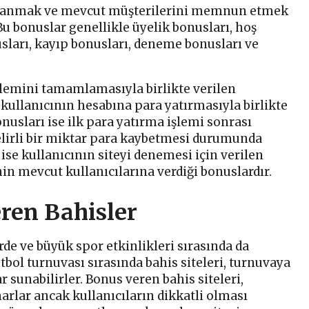
kazanmak ve mevcut müşterilerini memnun etmek
 Bu bonuslar genellikle üyelik bonusları, hoş
usları, kayıp bonusları, deneme bonusları ve
işlemini tamamlamasıyla birlikte verilen
 kullanıcının hesabına para yatırmasıyla birlikte
onusları ise ilk para yatırma işlemi sonrası
 belirli bir miktar para kaybetmesi durumunda
ise kullanıcının siteyi denemesi için verilen
nin mevcut kullanıcılarına verdiği bonuslardır.
ren Bahisler
de ve büyük spor etkinlikleri sırasında da
bol turnuvası sırasında bahis siteleri, turnuvaya
sunabilirler. Bonus veren bahis siteleri,
arlar ancak kullanıcıların dikkatli olması