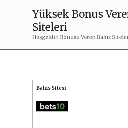
Yüksek Bonus Vere
Siteleri
Hoşgeldin Bonusu Veren Bahis Siteler
Bahis Sitesi