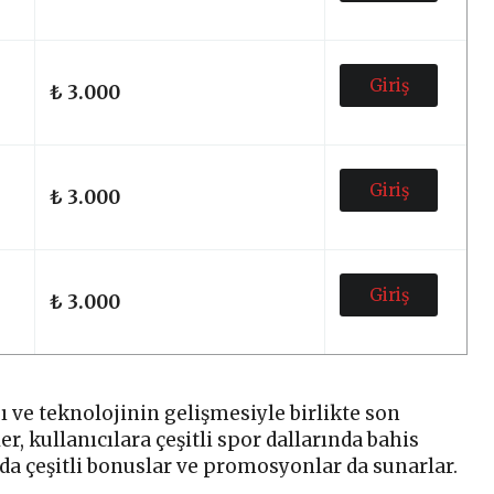
Giriş
₺ 3.000
Giriş
₺ 3.000
Giriş
₺ 3.000
ı ve teknolojinin gelişmesiyle birlikte son
er, kullanıcılara çeşitli spor dallarında bahis
 çeşitli bonuslar ve promosyonlar da sunarlar.