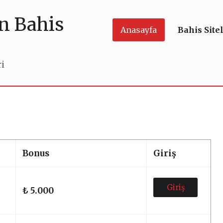
n Bahis
Anasayfa
Bahis Site
i
Bonus
Giriş
Giriş
₺ 5.000